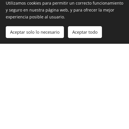
Utilizamos cookies para permitir un correcto funcionamiento
y seguro en nuestra página web, y para ofrecer la mejor
experiencia posible al usuario.
SERVICIOS
Aceptar solo lo necesario
Aceptar todo
Comenzar
¡Crea tu página web gratis!
¿TIENES ALGUNA DUDA?
Nombre
Email